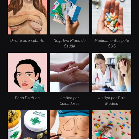
Direito ao Explante
Negativa Plano de
Medicamentos pelo
Saúde
SUS
Dano Estético
Justiça por
Justiça por Erro
Cuidadores
Médico