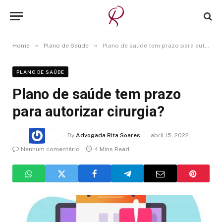
»
»
Home
Plano de Saúde
Plano de saúde tem prazo para autorizar cirurgia?
PLANO DE SAÚDE
Plano de saúde tem prazo
para autorizar cirurgia?
By
Advogada Rita Soares
abril 15, 2022
Nenhum comentário
4 Mins Read