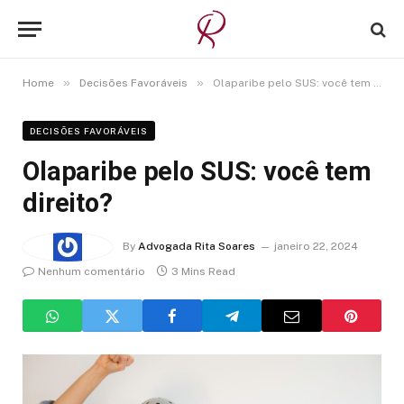
»
»
Home
Decisões Favoráveis
Olaparibe pelo SUS: você tem direito?
DECISÕES FAVORÁVEIS
Olaparibe pelo SUS: você tem
direito?
By
Advogada Rita Soares
janeiro 22, 2024
Nenhum comentário
3 Mins Read