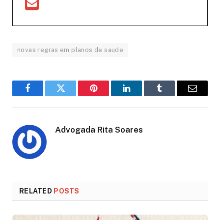
novas regras em planos de saude
Facebook
Twitter
Pinterest
LinkedIn
Tumblr
Email
Advogada Rita Soares
RELATED
POSTS