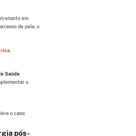
Entretanto em
excesso de pele, o
rica.
 de Saúde
omplementar o
obre o caso:
urgia pós-