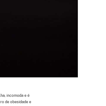
lha, incomoda e é
ro de obesidade e