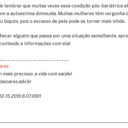
de lembrar que muitas vezes essa condição pós-bariátrica af
 tem a autoestima diminuída. Muitas mulheres têm vergonha d
u biquíni, pois o excesso de pele pode se tornar mais nítido.
hecer alguém que passa por uma situação semelhante, apro
conteúdo e informações com ela!
___________________________
ares
 mais precioso: a vida com saúde!
tasoares.adv.br
12-15.2019.8.07.0001