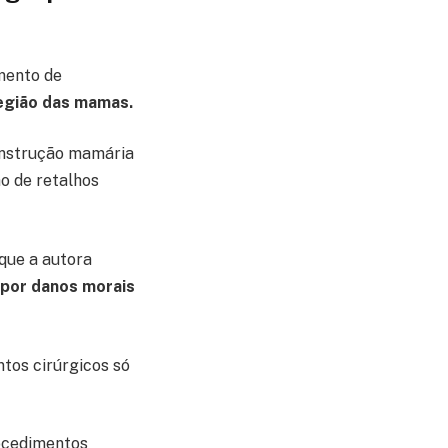
mento de
região das mamas.
construção mamária
o de retalhos
que a autora
 por danos morais
tos cirúrgicos só
rocedimentos