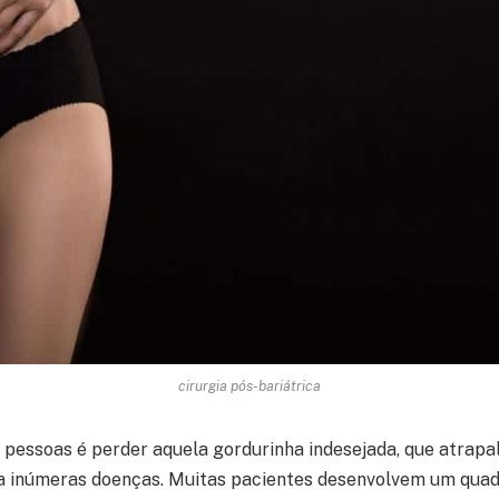
cirurgia pós-bariátrica
 pessoas é perder aquela gordurinha indesejada, que atrapa
ra inúmeras doenças. Muitas pacientes desenvolvem um quad