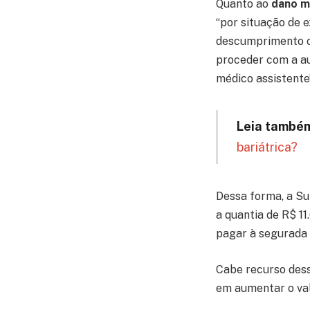
Quanto ao
dano m
“por situação de 
descumprimento co
proceder com a au
médico assistente”
Leia també
bariátrica?
Dessa forma, a Su
a quantia de R$ 1
pagar à segurada o
Cabe recurso dess
em aumentar o va