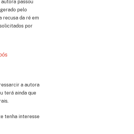
a autora passou
 gerado pelo
a recusa da ré em
solicitados por
pós
essarcir a autora
u terá ainda que
ais.
te tenha interesse