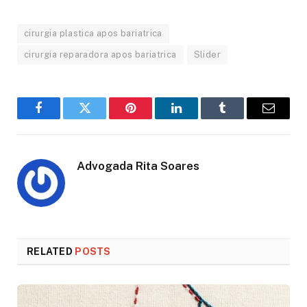
cirurgia plastica apos bariatrica
cirurgia reparadora apos bariatrica
Slider
Facebook
Twitter
Pinterest
LinkedIn
Tumblr
Email
Advogada Rita Soares
RELATED
POSTS