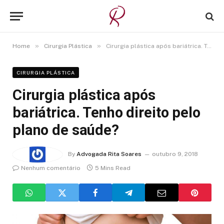
»
»
Home
Cirurgia Plástica
Cirurgia plástica após bariátrica. Tenho direito pelo plano de saúde?
CIRURGIA PLÁSTICA
Cirurgia plástica após
bariátrica. Tenho direito pelo
plano de saúde?
By
Advogada Rita Soares
outubro 9, 2018
Nenhum comentário
5 Mins Read