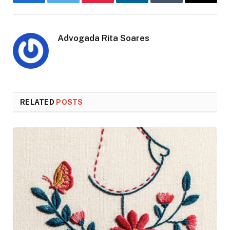
Facebook
Twitter
Pinterest
LinkedIn
Tumblr
Email
Advogada Rita Soares
RELATED
POSTS