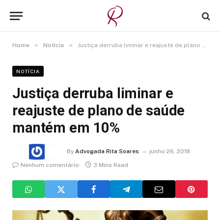
»
»
Home
Notícia
Justiça derruba liminar e reajuste de plano de saúde mantém em 10%
NOTÍCIA
Justiça derruba liminar e
reajuste de plano de saúde
mantém em 10%
By
Advogada Rita Soares
junho 26, 2018
Nenhum comentário
3 Mins Read