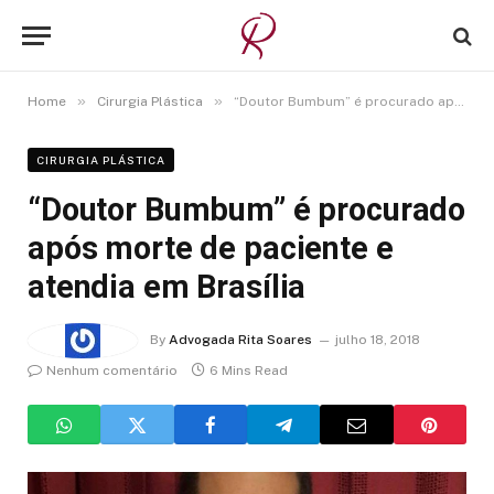
»
»
Home
Cirurgia Plástica
“Doutor Bumbum” é procurado após morte de paciente e atendia em Brasília
CIRURGIA PLÁSTICA
“Doutor Bumbum” é procurado
após morte de paciente e
atendia em Brasília
By
Advogada Rita Soares
julho 18, 2018
Nenhum comentário
6 Mins Read