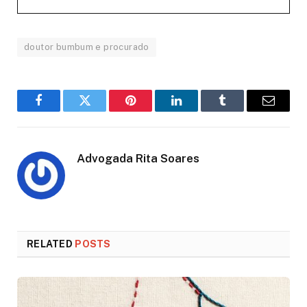
doutor bumbum e procurado
Facebook
Twitter
Pinterest
LinkedIn
Tumblr
Email
Advogada Rita Soares
RELATED
POSTS