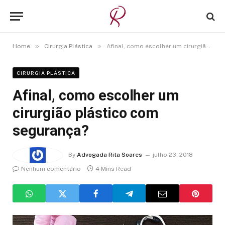
»
»
Home
Cirurgia Plástica
Afinal, como escolher um cirurgião plástico com segurança?
CIRURGIA PLÁSTICA
Afinal, como escolher um
cirurgião plástico com
segurança?
By
Advogada Rita Soares
julho 23, 2018
Nenhum comentário
4 Mins Read