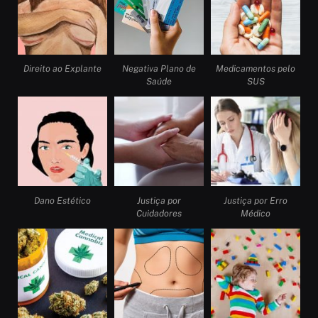
Direito ao Explante
Negativa Plano de
Medicamentos pelo
Saúde
SUS
Dano Estético
Justiça por
Justiça por Erro
Cuidadores
Médico