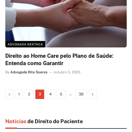
ADVOGADA DESTACA
Direito ao Home Care pelo Plano de Saúde:
Entenda como Garantir
By
Advogada Rita Soares
outubro 5, 2025
Previous
…
Next
1
2
3
4
5
38
Notícias
de Direito do Paciente