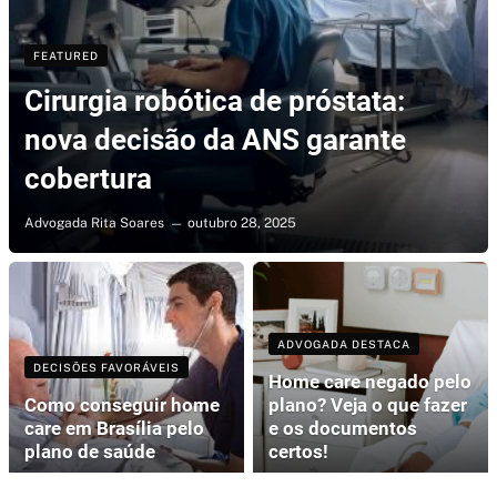
FEATURED
Cirurgia robótica de próstata:
nova decisão da ANS garante
cobertura
Advogada Rita Soares
outubro 28, 2025
ADVOGADA DESTACA
DECISÕES FAVORÁVEIS
Home care negado pelo
Como conseguir home
plano? Veja o que fazer
care em Brasília pelo
e os documentos
plano de saúde
certos!