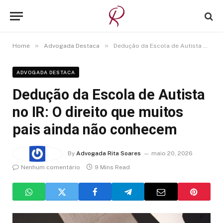
»
»
Home
Advogada Destaca
Dedução da Escola de Autista no IR: O direito que muitos pais ainda não conhecem
ADVOGADA DESTACA
Dedução da Escola de Autista
no IR: O direito que muitos
pais ainda não conhecem
By
Advogada Rita Soares
maio 20, 2026
Nenhum comentário
9 Mins Read