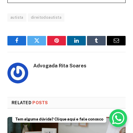
autista
direitodoautista
Facebook
Twitter
Pinterest
LinkedIn
Tumblr
Email
Advogada Rita Soares
RELATED
POSTS
Tem alguma dúvida? Clique aqui e fale conosco