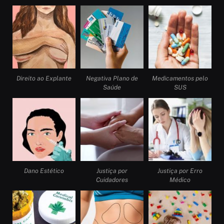
Direito ao Explante
Negativa Plano de
Medicamentos pelo
Saúde
SUS
Dano Estético
Justiça por
Justiça por Erro
Cuidadores
Médico