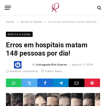
»
»
Home
Direito à Saúde
Erros em hospitais matam 148 pessoas por dia!
DIREITO À SAÚDE
Erros em hospitais matam
148 pessoas por dia!
By
Advogada Rita Soares
agosto 17, 2018
Nenhum comentário
4 Mins Read