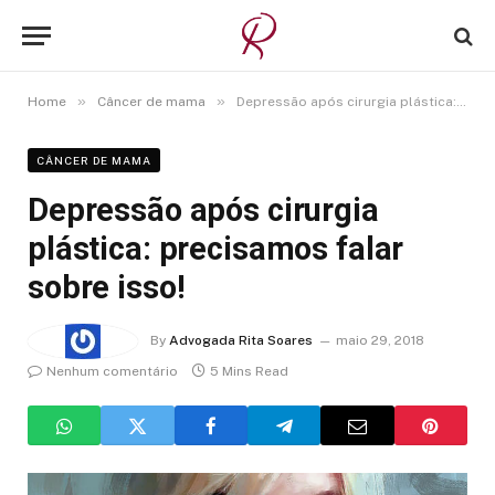
»
»
Home
Câncer de mama
Depressão após cirurgia plástica: precisamos falar sobre isso!
CÂNCER DE MAMA
Depressão após cirurgia
plástica: precisamos falar
sobre isso!
By
Advogada Rita Soares
maio 29, 2018
Nenhum comentário
5 Mins Read