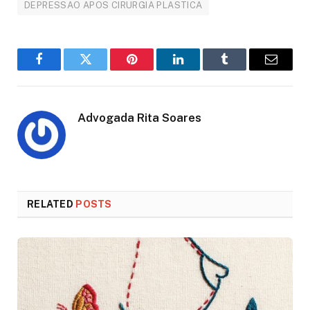
DEPRESSAO APOS CIRURGIA PLASTICA
Facebook
Twitter
Pinterest
LinkedIn
Tumblr
Email
Advogada Rita Soares
RELATED
POSTS