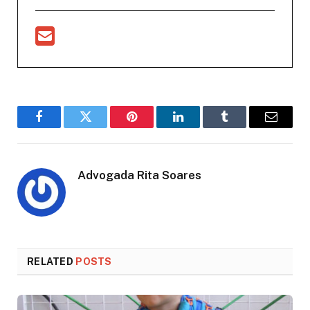
Facebook
Twitter
Pinterest
LinkedIn
Tumblr
Email
Advogada Rita Soares
RELATED
POSTS