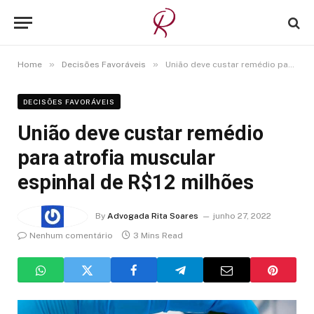
»
»
Home
Decisões Favoráveis
União deve custar remédio para atrofia muscular espinhal de R$12 milhões
DECISÕES FAVORÁVEIS
União deve custar remédio
para atrofia muscular
espinhal de R$12 milhões
By
Advogada Rita Soares
junho 27, 2022
Nenhum comentário
3 Mins Read