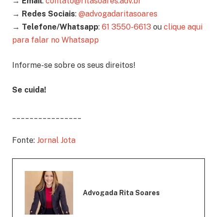
→
Email
:
contato@ritasoares.adv.br
→
Redes Sociais
:
@advogadaritasoares
→
Telefone/Whatsapp
:
61 3550-6613
ou
clique aqui
para falar no Whatsapp
Informe-se sobre os seus direitos!
Se cuida!
________________
Fonte:
Jornal Jota
Advogada Rita Soares