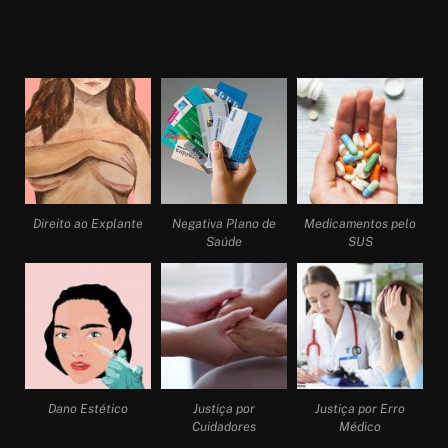
Direito ao Explante
Negativa Plano de
Medicamentos pelo
Saúde
SUS
Dano Estético
Justiça por
Justiça por Erro
Cuidadores
Médico