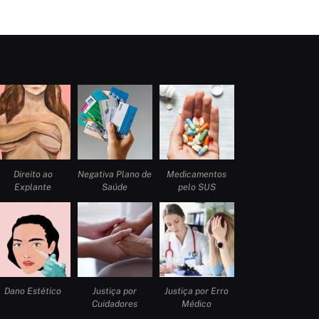
Direito ao
Negativa Plano de
Medicamentos
Explante
Saúde
pelo SUS
Dano Estético
Justiça por
Justiça por Erro
Cuidadores
Médico