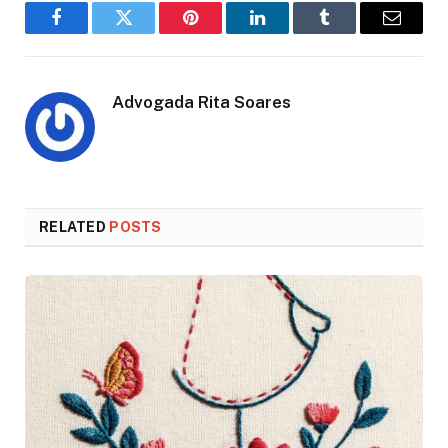
Facebook
Twitter
Pinterest
LinkedIn
Tumblr
Email
Advogada Rita Soares
RELATED
POSTS