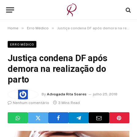
»
»
Home
Erro Médico
Justiça condena DF após demora na realização do parto
ERRO MÉDICO
Justiça condena DF após
demora na realização do
parto
By
Advogada Rita Soares
julho 25, 2018
Nenhum comentário
3 Mins Read