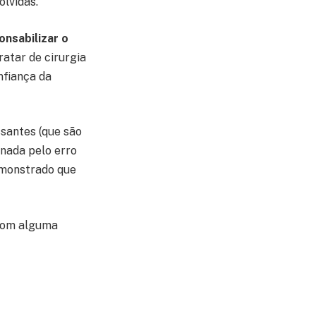
olvidas.
onsabilizar o
ratar de cirurgia
nfiança da
ssantes (que são
nada pelo erro
demonstrado que
 com alguma