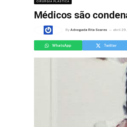
CIRURGIA PLÁSTICA
Médicos são condena
By
Advogada Rita Soares
abril 29
WhatsApp
Twitter