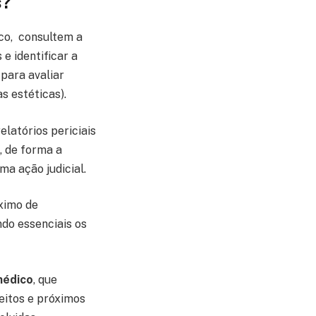
s?
co, consultem a
e identificar a
 para avaliar
s estéticas).
elatórios periciais
, de forma a
a ação judicial.
áximo de
ndo essenciais os
médico
, que
eitos e próximos