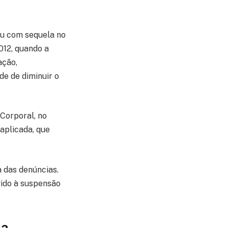
cou com sequela no
012, quando a
ação,
de de diminuir o
 Corporal, no
aplicada, que
 das denúncias.
vido à suspensão