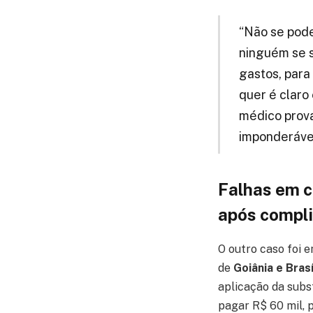
“Não se pode
ninguém se s
gastos, para
quer é claro 
médico prova
imponderáveis
Falhas em c
após compl
O outro caso foi 
de
Goiânia e Brasí
aplicação da subs
pagar R$ 60 mil, 