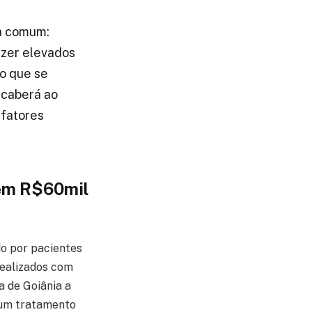
ia comum:
azer elevados
do que se
, caberá ao
 fatores
 em R$60mil
o por pacientes
ealizados com
 de Goiânia a
a um tratamento