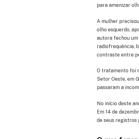
para amenizar olh
A mulher precisou
olho esquerdo, apó
autora fechou um 
radiofrequência, b
contraste entre pe
O tratamento foi r
Setor Oeste, em G
passaram a incom
No início deste a
Em 14 de dezembro
de seus registros