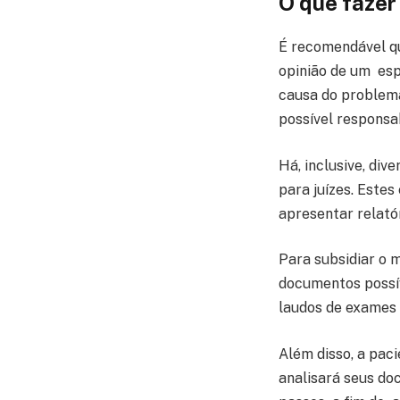
O que fazer
É recomendável qu
opinião de um espe
causa do problema.
possível responsab
Há, inclusive, div
para juízes. Estes
apresentar relató
Para subsidiar o m
documentos possív
laudos de exames 
Além disso, a pac
analisará seus do