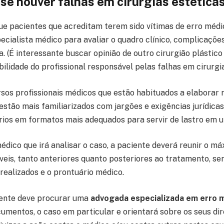
 se houver falhas em cirurgias estética
e pacientes que acreditam terem sido vítimas de erro médi
cialista médico para avaliar o quadro clínico, complicações 
 (É interessante buscar opinião de outro cirurgião plástico
ilidade do profissional responsável pelas falhas em cirurgia
ersos profissionais médicos que estão habituados a elaborar r
 estão mais familiarizados com jargões e exigências jurídicas
rios em formatos mais adequados para servir de lastro em um
édico que irá analisar o caso, a paciente deverá reunir o m
eis, tanto anteriores quanto posteriores ao tratamento, se
realizados e o prontuário médico.
iente deve procurar uma
advogada especializada em erro 
cumentos, o caso em particular e orientará sobre os seus dir