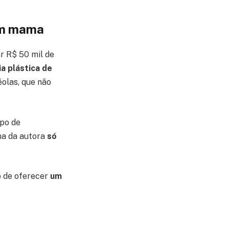
em mama
 R$ 50 mil de
a plástica de
olas, que não
ipo de
ma da autora
só
o de oferecer
um