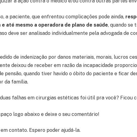
juizar a ação contra o médico e/ou contra outras partes env
o, a paciente, que enfrentou complicações pode ainda,
resp
ica e até mesmo a operadora de plano de saúde
, quando se t
caso deve ser analisado individualmente pela advogada de co
edido de indenização por danos materiais, morais, lucros ce
iente deixou de receber em razão da incapacidade proporcio
de pensão, quando tiver havido o óbito do paciente e ficar 
r da família.
 duas falhas em cirurgias estéticas foi útil pra você? Ficou
spaço logo abaixo e deixe o seu comentário!
 em contato. Espero poder ajudá-la.