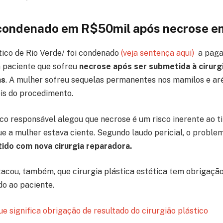
 condenado em R$50mil após necrose 
tico de Rio Verde/ foi condenado
(veja sentença aqui)
a pagar
 paciente que sofreu
necrose após ser submetida à cirurgi
as
. A mulher sofreu sequelas permanentes nos mamilos e aré
is do procedimento.
co responsável alegou que necrose é um risco inerente ao t
e a mulher estava ciente. Segundo laudo pericial, o proble
tido com nova cirurgia reparadora.
acou, também, que cirurgia plástica estética tem obrigaçã
o ao paciente.
ue significa obrigação de resultado do cirurgião plástico