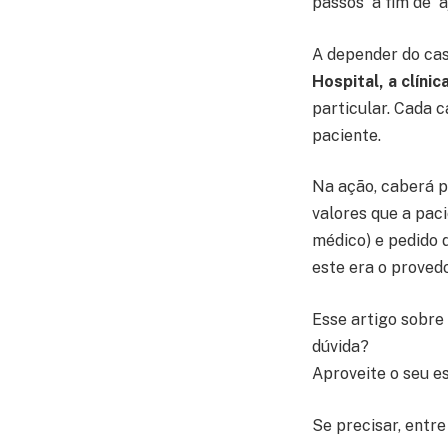
passos a fim de a
A depender do cas
Hospital, a clín
particular. Cada 
paciente.
Na ação, caberá p
valores que a pac
médico) e pedido 
este era o provedo
Esse artigo sobre
dúvida?
Aproveite o seu e
Se precisar, entre