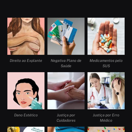
Direito ao Explante
Negativa Plano de
Medicamentos pelo
Saúde
SUS
Dano Estético
Justiça por
Justiça por Erro
Cuidadores
Médico