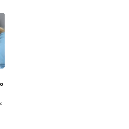
do
co