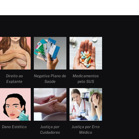
Direito ao
Negativa Plano de
Medicamentos
Explante
Saúde
pelo SUS
Dano Estético
Justiça por
Justiça por Erro
Cuidadores
Médico