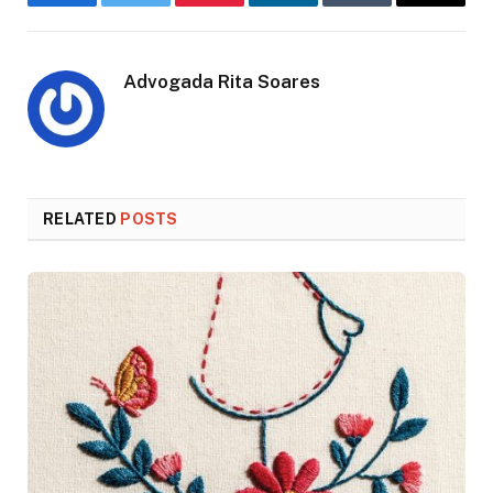
Facebook
Twitter
Pinterest
LinkedIn
Tumblr
Email
Advogada Rita Soares
RELATED
POSTS