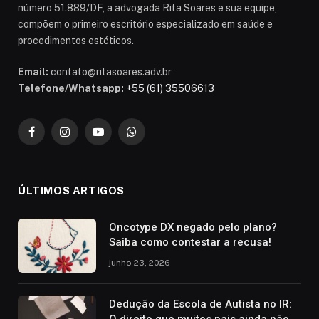
número 51.889/DF, a advogada Rita Soares e sua equipe,
compõem o primeiro escritório especializado em saúde e
procedimentos estéticos.
Email:
contato@ritasoares.adv.br
Telefone/Whatsapp:
+55 (61) 35506613
Facebook
Instagram
YouTube
WhatsApp
ÚLTIMOS ARTIGOS
Oncotype DX negado pelo plano?
Saiba como contestar a recusa!
junho 23, 2026
Dedução da Escola de Autista no IR:
O direito que muitos pais ainda não