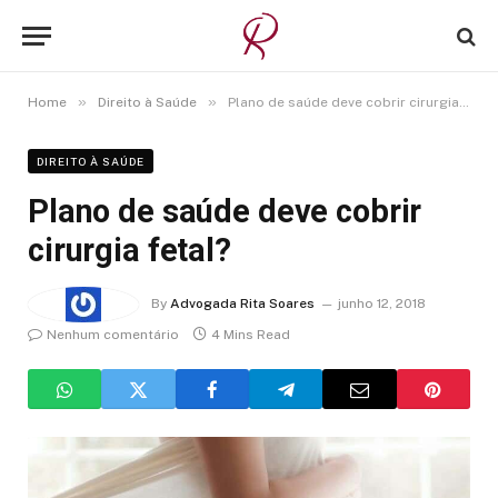
»
»
Home
Direito à Saúde
Plano de saúde deve cobrir cirurgia fetal?
DIREITO À SAÚDE
Plano de saúde deve cobrir
cirurgia fetal?
By
Advogada Rita Soares
junho 12, 2018
Nenhum comentário
4 Mins Read