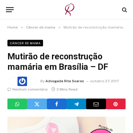
»
»
Home
Câncer de mama
Mutirão de reconstrução mamária em Brasília – DF
CÂNCER DE MAMA
Mutirão de reconstrução
mamária em Brasília – DF
By
Advogada Rita Soares
outubro 27, 2017
Nenhum comentário
3 Mins Read