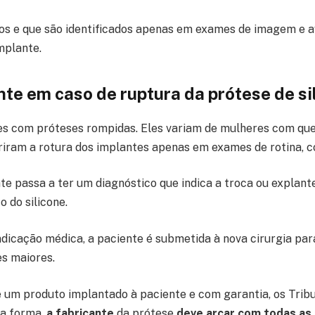
os e que são identificados apenas em exames de imagem e a
mplante.
nte em caso de ruptura da prótese de si
s com próteses rompidas. Eles variam de mulheres com que
iram a rotura dos implantes apenas em exames de rotina, c
te passa a ter um diagnóstico que indica a troca ou explant
 do silicone.
ndicação médica, a paciente é submetida à nova cirurgia par
s maiores.
 um produto implantado à paciente e com garantia, os Tribu
ta forma,
a fabricante
da prótese
deve arcar com todas as 