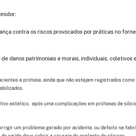
umidor:
urança contra os riscos provocados por práticas no for
de danos patrimoniais e morais, individuais, coletivos 
acientes a prótese, ainda que não estejam registrados com
bilizados.
tivo estético, após uma complicações em próteses de silic
corrigir um problema gerado por acidente, ou defeito na fa
o de saúde deve cobrir a cirurgia de explante de silicone.