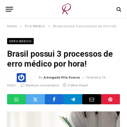
»
»
Home
Erro Médico
Brasil possui 3 processos de erro médico por hora!
ERRO MÉDICO
Brasil possui 3 processos de
erro médico por hora!
By
Advogada Rita Soares
fevereiro 13,
2020
Nenhum comentário
3 Mins Read