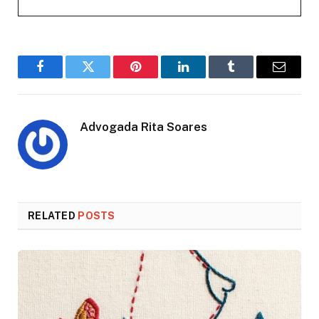
Facebook
Twitter
Pinterest
LinkedIn
Tumblr
Email
Advogada Rita Soares
RELATED
POSTS