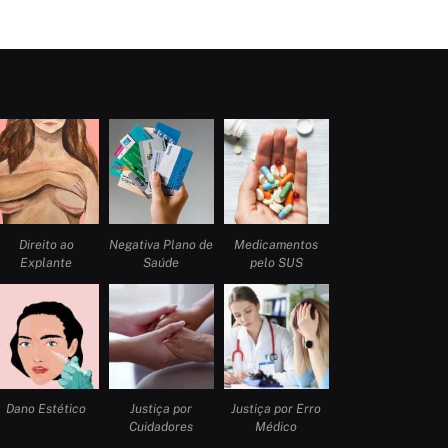
Direito ao
Negativa Plano de
Medicamentos
Explante
Saúde
pelo SUS
Dano Estético
Justiça por
Justiça por Erro
Cuidadores
Médico