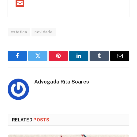
estetica
novidade
Facebook
Twitter
Pinterest
LinkedIn
Tumblr
Email
Advogada Rita Soares
RELATED
POSTS