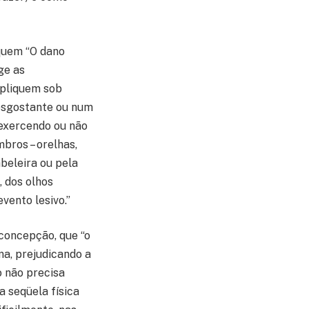
 quem “O dano
ge as
mpliquem sob
desgostante ou num
 exercendo ou não
mbros – orelhas,
abeleira ou pela
, dos olhos
vento lesivo.”
concepção, que “o
ma, prejudicando a
o não precisa
a seqüela física