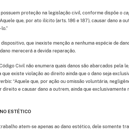
ossuem proteção na legislação civil, conforme dispõe o
ca
quele que, por ato ilícito (arts. 186 e 187), causar dano a ou
lo.”
 dispositivo, que inexiste menção a nenhuma espécie de dan
e dano merecerá a devida reparação.
 Código Civil não enumera quais danos são abarcados pela le
a que existe violação ao direito ainda que o dano seja exclu
verbis
: “Aquele que, por ação ou omissão voluntária, negligên
ar direito e causar dano a outrem, ainda que exclusivamente
ANO ESTÉTICO
rabalho atem-se apenas ao dano estético, dele somente tr