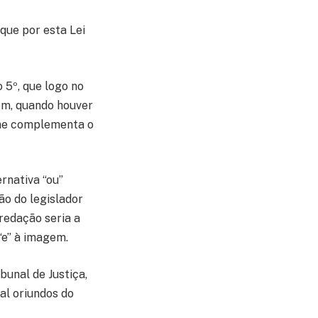
 que por esta Lei
 5º, que logo no
gem, quando houver
orme complementa o
rnativa “ou”
ão do legislador
redação seria a
“e” à imagem.
bunal de Justiça,
al oriundos do