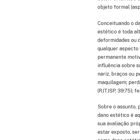
objeto formal (asp
Conceituando o da
estético é toda al
deformidades ou d
qualquer aspecto 
permanente motivo
influência sobre s
nariz, braços ou p
maquilagem; perda 
(RJTJSP, 39:75); f
Sobre o assunto, 
dano estético é a
sua avaliação próp
estar exposto, se