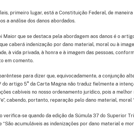
leis, primeiro lugar, está a Constituição Federal, de maneira
s a análise dos danos abordados.
ei Maior que se destaca pela abordagem aos danos é o artigo
a que caberá indenização por dano material, moral ou à ima
dade, à vida privada, à honra e à imagem das pessoas, conf
ito em comento.
parêntese para dizer que, equivocadamente, a conjunção alte
V do artigo 5° da Carta Magna não traduz fielmente a intenç
ações cabíveis no nosso ordenamento jurídico, pois a melhor 
“e”, cabendo, portanto, reparação pelo dano material, moral 
o verifica-se quando da edição da Súmula 37 do Superior Tri
 “São acumuláveis as indenizações por dano material e mor