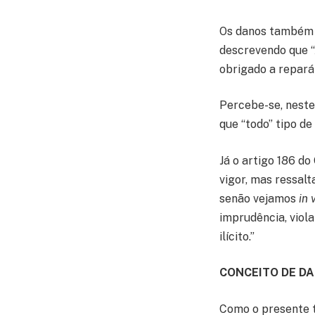
Os danos também p
descrevendo que “A
obrigado a repará-
Percebe-se, neste
que “todo” tipo d
Já o artigo 186 do
vigor, mas ressalt
senão vejamos
in 
imprudência, viol
ilícito.”
CONCEITO DE D
Como o presente t