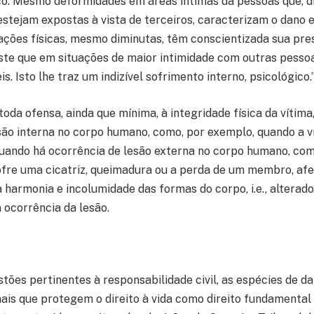
o. Mesmo deformidades em áreas intimas da pessoas que, di
estejam expostas à vista de terceiros, caracterizam o dano e
ações físicas, mesmo diminutas, têm conscientizada sua pre
ste que em situações de maior intimidade com outras pessoa
is. Isto lhe traz um indizível sofrimento interno, psicológico.
toda ofensa, ainda que mínima, à integridade física da vítima
ão interna no corpo humano, como, por exemplo, quando a 
quando há ocorrência de lesão externa no corpo humano, com
ofre uma cicatriz, queimadura ou a perda de um membro, afe
a harmonia e incolumidade das formas do corpo, i.e., alterad
à ocorrência da lesão.
tões pertinentes à responsabilidade civil, as espécies de da
ais que protegem o direito à vida como direito fundamental 