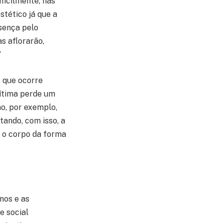
ficilmente, nas
stético já que a
sença pelo
s aflorarão,
”
, que ocorre
vítima perde um
o, por exemplo,
tando, com isso, a
o o corpo da forma
nos e as
e social