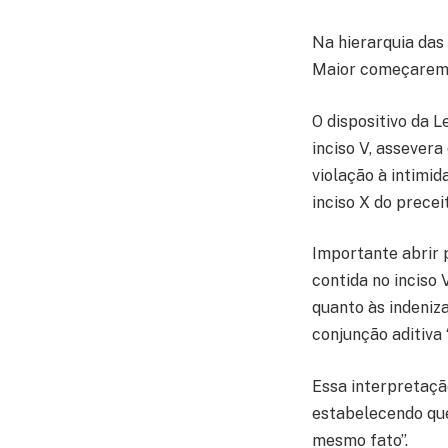
Na hierarquia das 
Maior começaremo
O dispositivo da L
inciso V, assever
violação à intimi
inciso X do prece
Importante abrir 
contida no inciso 
quanto às indeniz
conjunção aditiva 
Essa interpretaçã
estabelecendo que
mesmo fato”.