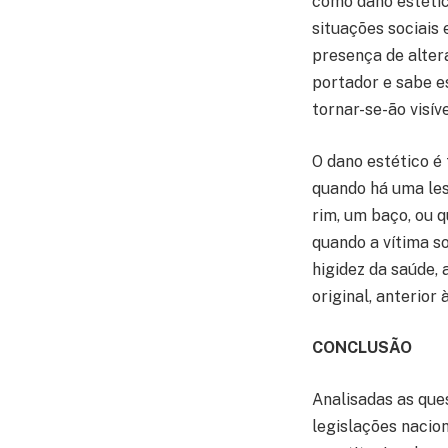
como dano estétic
situações sociais 
presença de alter
portador e sabe e
tornar-se-ão visíve
O dano estético é 
quando há uma les
rim, um baço, ou 
quando a vítima s
higidez da saúde, 
original, anterior 
CONCLUSÃO
Analisadas as ques
legislações nacion