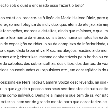
ecto sob o qual é encarado esse fazer), o belo.”
no estético, recorre-se à lição de Maria Helena Diniz, para
teração morfológica do indivíduo, que, além do aleijão, abran
eformações, marcas e defeitos, ainda que mínimos, e que i
um afeiamento da vítima, consistindo numa simples lesão 
 de exposição ao ridículo ou de complexo de inferioridade,
ua capacidade laborativa. P. ex.: mutilações (ausência de me
ernas etc.); cicatrizes, mesmo acobertáveis pela barba ou c
de cabelos, das sobrancelhas, dos cílios, dos dentes, da voz
eridas nauseabundas ou repulsivas etc., em conseqüência do e
posiciona-se Néri Tadeu Câmara Souza descrevendo, na sua 
quilo que agride a pessoa nos seus sentimentos de auto-esti
ria como indivíduo. Denigre a imagem que tem de si. Por ist
r externo, nem ser de grande monta para que caracterize-se 