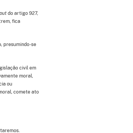
put
do artigo 927,
trem, fica
o, presumindo-se
gislação civil em
sivamente moral,
cia ou
 moral, comete ato
ataremos.