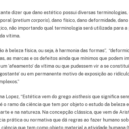
ante dizer que dano estético possui diversas terminologias,
poral (
pretium corporis
), dano físico, dano deformidade, dano 
gico, não importando qual terminologia será utilizada para a
da vítima.
são à beleza física, ou seja, à harmonia das formas”, “deform
s, as marcas e os defeitos ainda que mínimos que podem im
 um ‘afeamento’ da vítima ou que pudessem vir a se constitu
sgostante’ ou em permanente motivo de exposição ao ridícul
mplexos.”
na Lopez, “Estética vem do grego
aisthesis
que significa sen
é o ramo da ciência que tem por objeto o estudo da beleza e
arte e na natureza. Na concepção clássica, que vem de Arist
cia prática ou normativa que dá regras ao fazer humano sob
 a ciência que tem como objeto material a atividade humana 