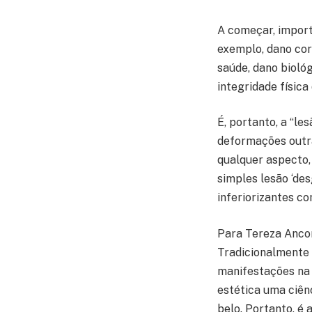
A começar, import
exemplo, dano cor
saúde, dano bioló
integridade física 
É, portanto, a “le
deformações outra
qualquer aspecto,
simples lesão ‘de
inferiorizantes co
Para Tereza Anco
Tradicionalmente 
manifestações na 
estética uma ciên
belo. Portanto, é