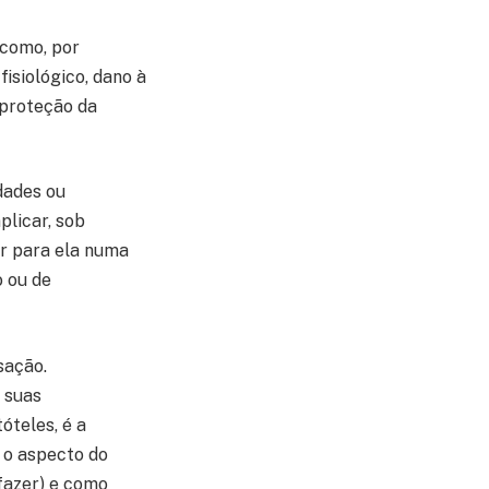
 como, por
fisiológico, dano à
 proteção da
idades ou
plicar, sob
ir para ela numa
o ou de
sação.
 suas
óteles, é a
 o aspecto do
(fazer) e como