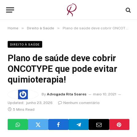
»
»
Home
Direito à Saúde
Plano de saúde deve cobrir ONCOTYPE que pode evitar quimioterapia!
DIREITO À SAÚDE
Plano de saúde deve cobrir
ONCOTYPE que pode evitar
quimioterapia!
By
Advogada Rita Soares
maio 10, 2021
Updated:
junho 23, 2026
Nenhum comentário
5 Mins Read