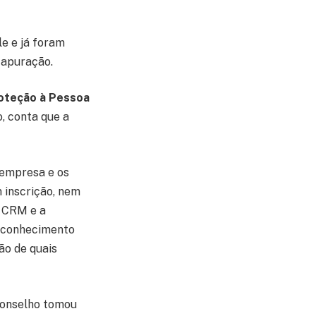
e e já foram
 apuração.
roteção à Pessoa
o, conta que a
 empresa e os
 inscrição, nem
o CRM e a
m conhecimento
ão de quais
 conselho tomou