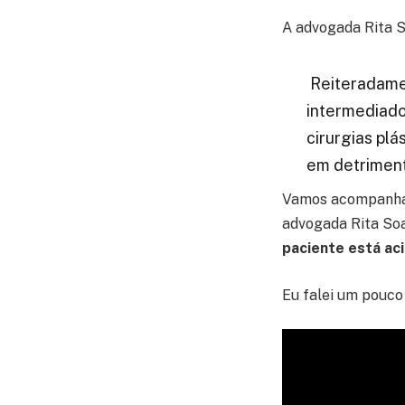
A advogada Rita S
Reiteradamen
intermediador
cirurgias plá
em detriment
Vamos acompanhar 
advogada Rita So
paciente está aci
Eu falei um pouco