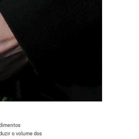
edimentos
eduzir o volume dos