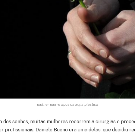
mulher morre apos cirurgia plastica
 dos sonhos, muitas mulheres recorrem a cirurgias e proc
or profissionais. Daniele Bueno era uma delas, que decidiu r