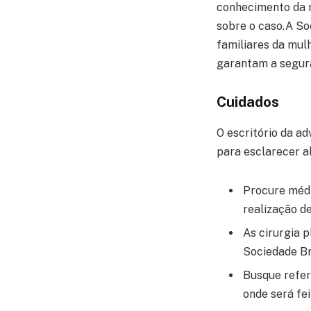
conhecimento da m
sobre o caso.A Soc
familiares da mul
garantam a segur
Cuidados
O escritório da a
para esclarecer a
Procure médi
realização d
As cirurgia 
Sociedade Bra
Busque refer
onde será fe