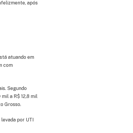
nfelizmente, após
stá atuando em
am com
ais. Segundo
mil a R$ 12,8 mil
to Grosso.
i levada por UTI