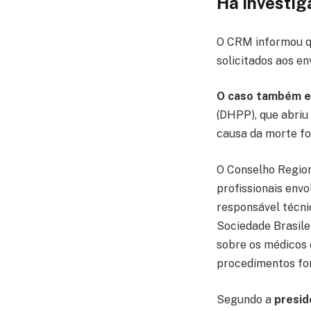
Há investi
O CRM informou qu
solicitados aos e
O caso também es
(DHPP), que abriu 
causa da morte fo
O Conselho Region
profissionais env
responsável técni
Sociedade Brasile
sobre os médicos 
procedimentos for
Segundo a
presi