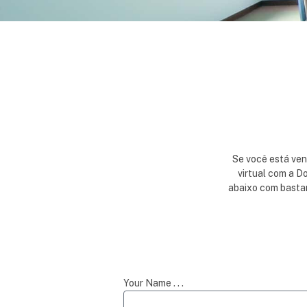
Se você está vend
virtual com a D
abaixo com bastan
Your Name . . .