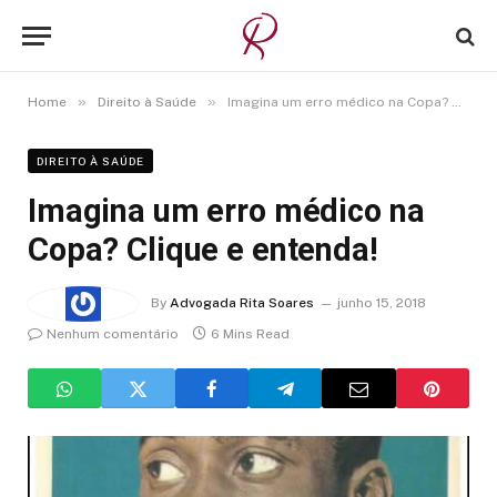
»
»
Home
Direito à Saúde
Imagina um erro médico na Copa? Clique e entenda!
DIREITO À SAÚDE
Imagina um erro médico na
Copa? Clique e entenda!
By
Advogada Rita Soares
junho 15, 2018
Nenhum comentário
6 Mins Read